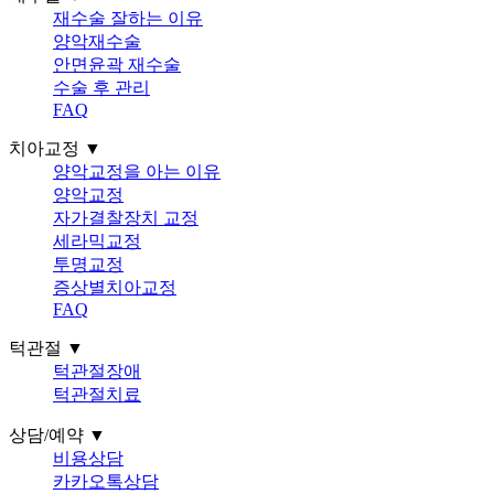
재수술 잘하는 이유
양악재수술
안면윤곽 재수술
수술 후 관리
FAQ
치아교정 ▼
양악교정을 아는 이유
양악교정
자가결찰장치 교정
세라믹교정
투명교정
증상별치아교정
FAQ
턱관절 ▼
턱관절장애
턱관절치료
상담/예약 ▼
비용상담
카카오톡상담