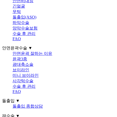
안면비대칭
긴얼굴
무턱
돌출입(ASO)
하악수술
양악수술보험
수술 후 관리
FAQ
안면윤곽수술 ▼
안면윤곽 잘하는 이유
윤곽3종
광대축소술
브이라인
미니 브이라인
사각턱수술
수술 후 관리
FAQ
돌출입 ▼
돌출입 종합상담
재수술 ▼