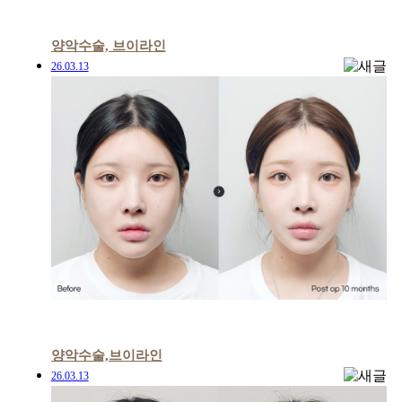
리얼 수술후기
Before&After
EU 리얼스토리
양악수술, 브이라인
26.03.13
양악수술,브이라인
26.03.13