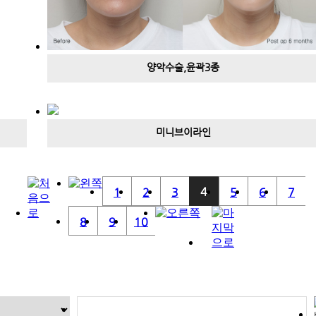
양악수술,윤곽3종
미니브이라인
4
1
2
3
5
6
7
8
9
10