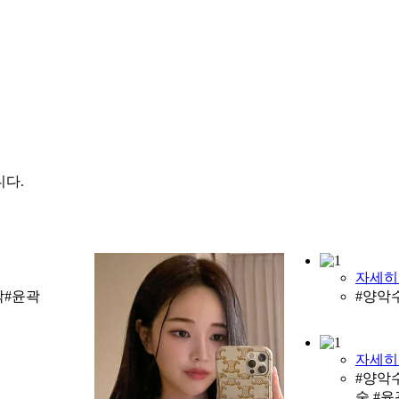
니다.
자세히
악#윤곽
#양악
자세히
#양악
술 #