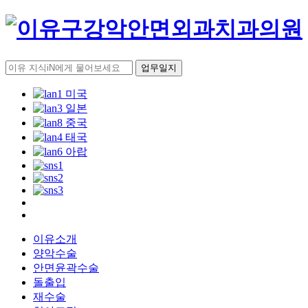
업무일지
이유소개
양악수술
안면윤곽수술
돌출입
재수술