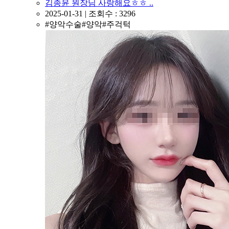
김종윤 원장님 사랑해요ㅎㅎ ..
2025-01-31 | 조회수 : 3296
#양악수술#양악#주걱턱