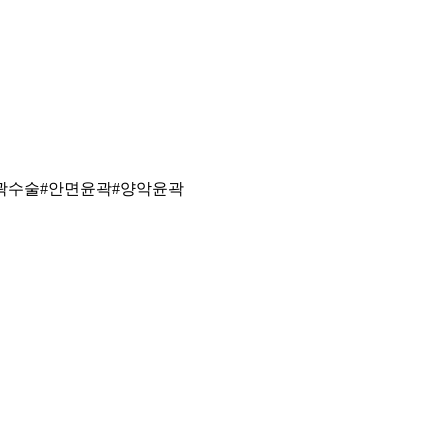
곽수술#안면윤곽#양악윤곽