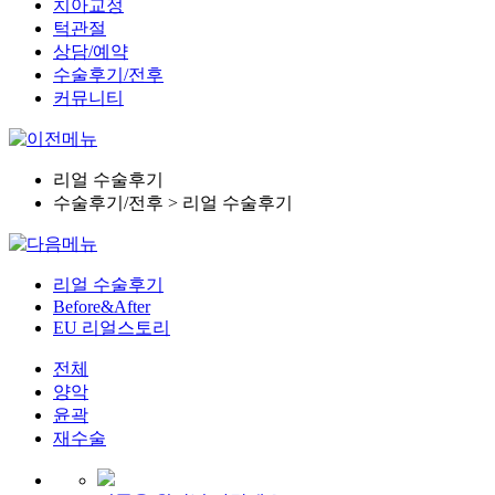
치아교정
턱관절
상담/예약
수술후기/전후
커뮤니티
리얼 수술후기
수술후기/전후 > 리얼 수술후기
리얼 수술후기
Before&After
EU 리얼스토리
전체
양악
윤곽
재수술