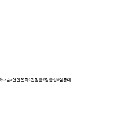
곽수술#안면윤곽#긴얼굴#얼굴형#옆광대