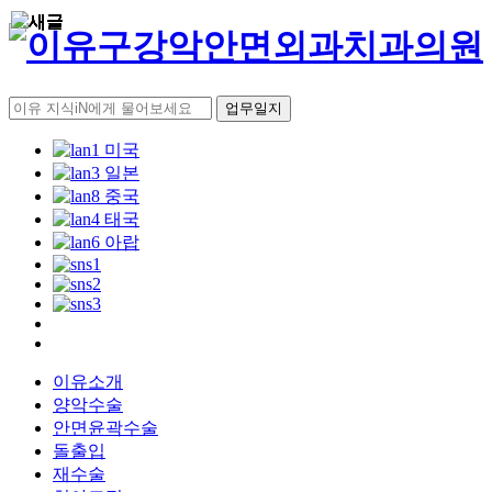
업무일지
이유소개
양악수술
안면윤곽수술
돌출입
재수술