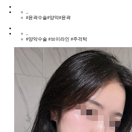
..
#윤곽수술#양악#윤곽
..
#양악수술 #브이라인 #주걱턱