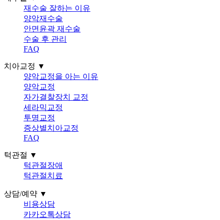
재수술 잘하는 이유
양악재수술
안면윤곽 재수술
수술 후 관리
FAQ
치아교정 ▼
양악교정을 아는 이유
양악교정
자가결찰장치 교정
세라믹교정
투명교정
증상별치아교정
FAQ
턱관절 ▼
턱관절장애
턱관절치료
상담/예약 ▼
비용상담
카카오톡상담