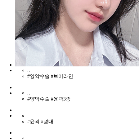
..
#양악수술 #브이라인
..
#양악수술 #윤곽3종
..
#윤곽 #광대
..