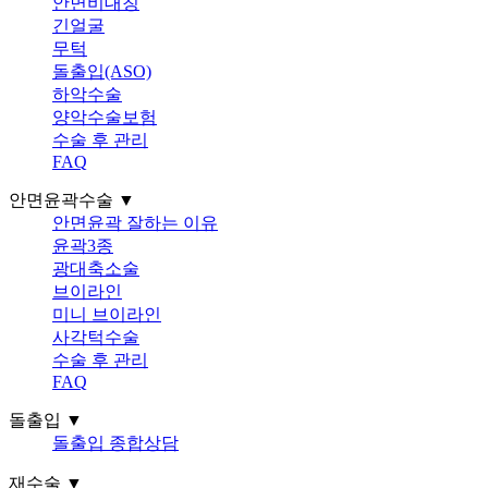
안면비대칭
긴얼굴
무턱
돌출입(ASO)
하악수술
양악수술보험
수술 후 관리
FAQ
안면윤곽수술 ▼
안면윤곽 잘하는 이유
윤곽3종
광대축소술
브이라인
미니 브이라인
사각턱수술
수술 후 관리
FAQ
돌출입 ▼
돌출입 종합상담
재수술 ▼