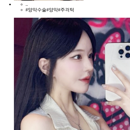
..
#양악수술#양악#주걱턱