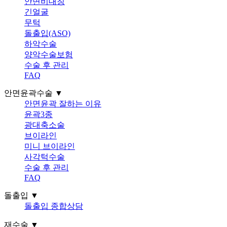
안면비대칭
긴얼굴
무턱
돌출입(ASO)
하악수술
양악수술보험
수술 후 관리
FAQ
안면윤곽수술 ▼
안면윤곽 잘하는 이유
윤곽3종
광대축소술
브이라인
미니 브이라인
사각턱수술
수술 후 관리
FAQ
돌출입 ▼
돌출입 종합상담
재수술 ▼