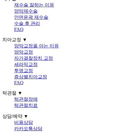
재수술 잘하는 이유
양악재수술
안면윤곽 재수술
수술 후 관리
FAQ
치아교정 ▼
양악교정을 아는 이유
양악교정
자가결찰장치 교정
세라믹교정
투명교정
증상별치아교정
FAQ
턱관절 ▼
턱관절장애
턱관절치료
상담/예약 ▼
비용상담
카카오톡상담