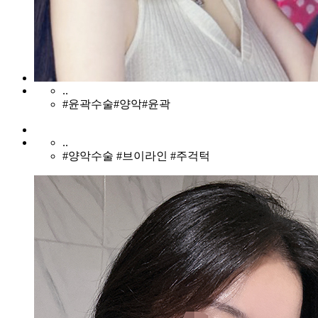
..
#윤곽수술#양악#윤곽
..
#양악수술 #브이라인 #주걱턱