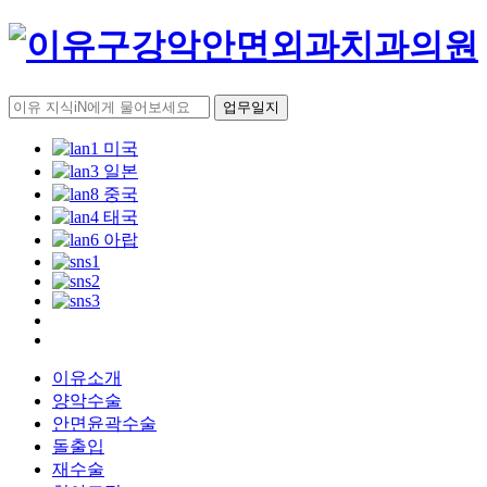
업무일지
이유소개
양악수술
안면윤곽수술
돌출입
재수술