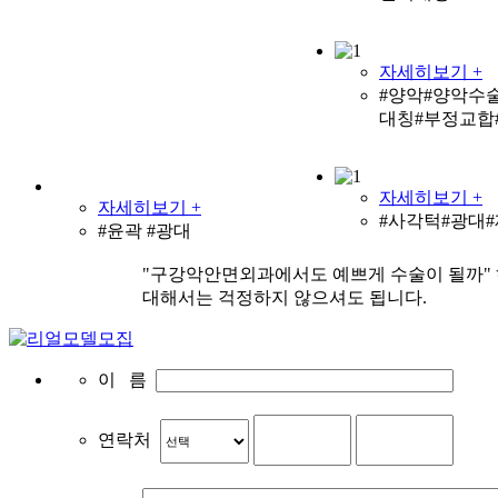
자세히보기 +
#양악#양악수
대칭#부정교합
자세히보기 +
자세히보기 +
#사각턱#광대
#윤곽 #광대
"구강악안면외과에서도 예쁘게 수술이 될까"
대해서는 걱정하지 않으셔도 됩니다.
이 름
연락처