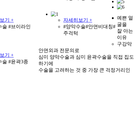
예쁜 얼
보기 +
자세히보기 +
굴을
수술 #브이라인
#양악수술#안면비대칭#
잘 아는
주걱턱
이유
구강악
안면외과 전문의로
보기 +
심미 양악수술과 심미 윤곽수술을 직접 집도
수술 #윤곽3종
하기에
수술을 고려하는 것 중 가장 큰 걱정거리인