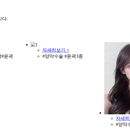
니다.
자세히보기 +
악#윤곽
#양악수술 #윤곽3종
자세히
#양악