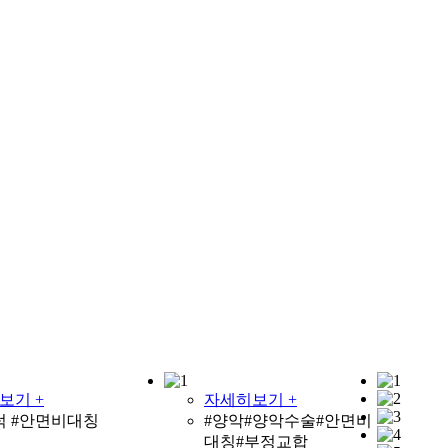
보기 +
자세히보기 +
턱 #안면비대칭
#양악#양악수술#안면비
대칭#부정교합