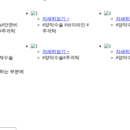
자세히보기 +
자세히
술#안면비
#양악수술 #브이라인 #
#양악
#주걱턱
주걱턱
자세히보기 +
자세히
#재수술
#양악수술#주걱턱
#양악
 하는 부분에