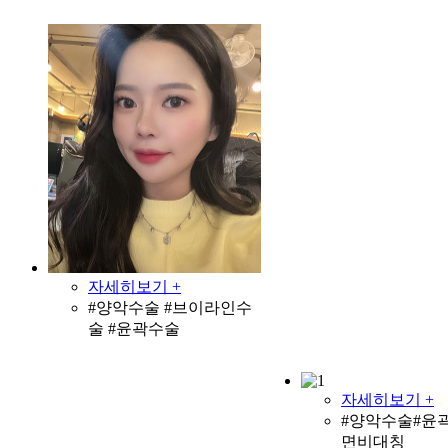
자세히보기 +
#양악수술 #브이라인수
술 #윤곽수술
자세히보기 +
#양악수술#윤
면비대칭