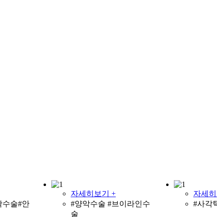
자세히보기 +
자세히
곽수술#안
#양악수술 #브이라인수
#사각
술