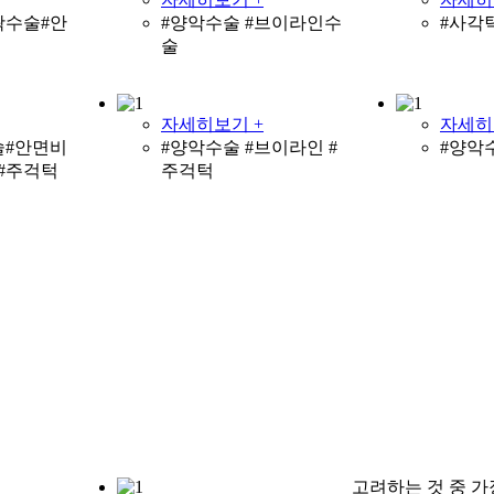
곽수술#안
#양악수술 #브이라인수
#사각
술
자세히보기 +
자세히
술#안면비
#양악수술 #브이라인 #
#양악
#주걱턱
주걱턱
고려하는 것 중 가