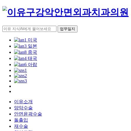
업무일지
이유소개
양악수술
안면윤곽수술
돌출입
재수술