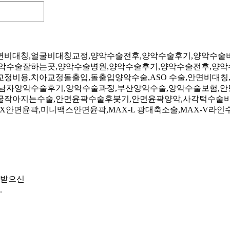
비대칭,얼굴비대칭교정,양악수술전후,양악수술후기,양악수술비용
악수술잘하는곳,양악수술병원,양악수술후기,양악수술전후,양악수
정비용,치아교정돌출입,돌출입양악수술,ASO 수술,안면비대칭
,남자양악수술후기,양악수술과정,부산양악수술,양악수술보험,안
굴작아지는수술,안면윤곽수술후붓기,안면윤곽양악,사각턱수술비
안면윤곽,미니맥스안면윤곽,MAX-L 광대축소술,MAX-V라인수술,mi
 받으신
.