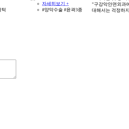
자세히보기 +
"구강악안면외과에
걱턱
#양악수술 #윤곽3종
대해서는 걱정하지