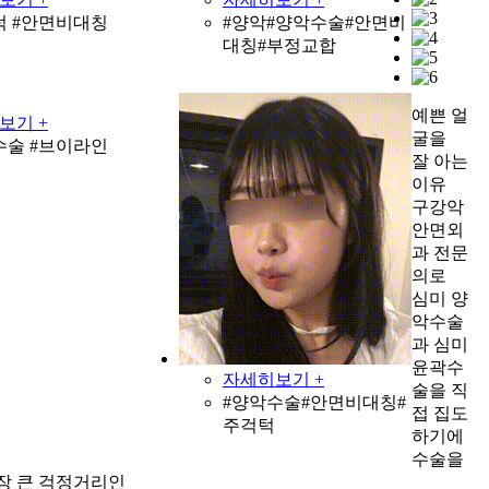
턱 #안면비대칭
#양악#양악수술#안면비
대칭#부정교합
예쁜 얼
보기 +
굴을
수술 #브이라인
잘 아는
이유
구강악
안면외
과 전문
의로
심미 양
악수술
과 심미
윤곽수
자세히보기 +
술을 직
#양악수술#안면비대칭#
접 집도
주걱턱
하기에
수술을
장 큰 걱정거리인