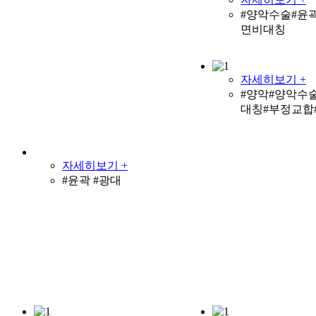
#양악수술#윤
면비대칭
자세히보기 +
#양악#양악수
대칭#부정교합
자세히보기 +
#윤곽 #광대