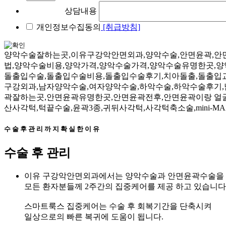
상담내용
개인정보수집동의
[취급방침]
양악수술잘하는곳,이유구강악안면외과,양악수술,안면윤곽,안면
법,양악수술비용,양악가격,양악수술가격,양악수술유명한곳,양
돌출입수술,돌출입수술비용,돌출입수술후기,치아돌출,돌출입교
구강외과,남자양악수술,여자양악수술,하악수술,하악수술후기
곽잘하는곳,안면윤곽유명한곳,안면윤곽전후,안면윤곽이랑 얼
산사각턱,턱끝수술,윤곽3종,귀뒤사각턱,사각턱축소술,mini-MAX
수 술 후 관 리 까 지 확 실 한 이 유
수술 후 관리
이유 구강악안면외과에서는 양악수술과 안면윤곽수술을
모든 환자분들께 2주간의 집중케어를 제공
하고 있습니다
스마트룩스 집중케어는
수술 후 회복기간을 단축시켜
일상으로의 빠른 복귀
에 도움이 됩니다.