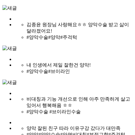
리얼 수술후기
Before&After
EU 리얼스토리
김종윤 원장님 사랑해요ㅎㅎ 양악수술 받고 삶이
달라졌어요!
#양악수술
#양악
#주걱턱
내 인생에서 제일 잘한건 양악!
#양악수술
#브이라인
비대칭과 기능 개선으로 인해 아주 만족하게 살고
있어서 행복해욤 ㅎㅎ
#양악수술
#브이라인수술
양악 잘된 친구 따라 이유구강 갔다가 대만족
#양악
#양악수술
#안면비대칭
#부정교합
#주걱턱