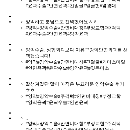
#윤곽수술
#안면윤곽
#긴얼굴
#얼굴형
#옆광대
양악하고 훈남으로 전역했어요ㅎㅎ
#양악
#양악수술
#안면비대칭
#부정교합
#주걱턱
#윤곽수술
#안면윤곽
#양악윤곽
양악수술, 성형외과보다 이유구강악안면외과를 선
택했습니다!
#양악
#양악수술
#안면비대칭
#긴얼굴
#거미스마일
#안면윤곽
#윤곽수술
#양악윤곽
#잇몸미소
잘생겨졌단 말이 아직은 부끄러운 양악수술 후기
ㅎㅎ
#양악
#양악수술
#주걱턱
#안면비대칭
#부정교합
#양악윤곽
#윤곽수술
#안면윤곽
..
#양악
#양악수술
#안면비대칭
#부정교합
#주걱턱
#윤곽수술
#윤곽재수술
#안면윤곽
#양악윤곽