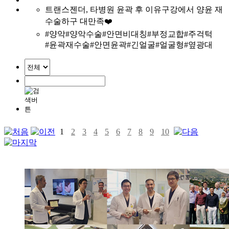
트랜스젠더, 타병원 윤곽 후 이유구강에서 양윤 재
수술하구 대만족❤️
#양악
#양악수술
#안면비대칭
#부정교합
#주걱턱
#윤곽재수술
#안면윤곽
#긴얼굴
#얼굴형
#옆광대
1
2
3
4
5
6
7
8
9
10