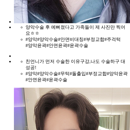
양악수술 후 예뻐졌다고 가족들이 제 사진만 찍어
요ㅎㅎ
#양악
#양악수술
#안면비대칭
#부정교합
#주걱턱
#양악윤곽
#안면윤곽
#윤곽수술
친언니가 먼저 수술한 이유구강,나도 수술하구 대
성공!
#양악
#양악수술
#무턱
#돌출입
#부정교합
#양악윤곽
#안면윤곽
#윤곽수술