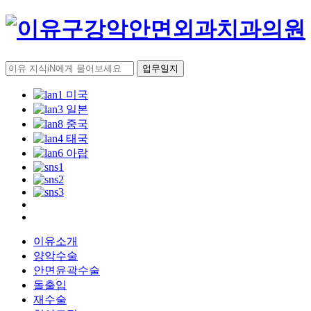
업무일지
이유소개
양악수술
안면윤곽수술
돌출입
재수술