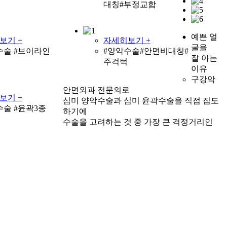
대칭#부정교합
예쁜 얼
보기 +
자세히보기 +
굴을
수술 #브이라인
#양악수술#안면비대칭#
잘 아는
주걱턱
이유
구강악
안면외과 전문의로
보기 +
심미 양악수술과 심미 윤곽수술을 직접 집도
수술 #윤곽3종
하기에
수술을 고려하는 것 중 가장 큰 걱정거리인