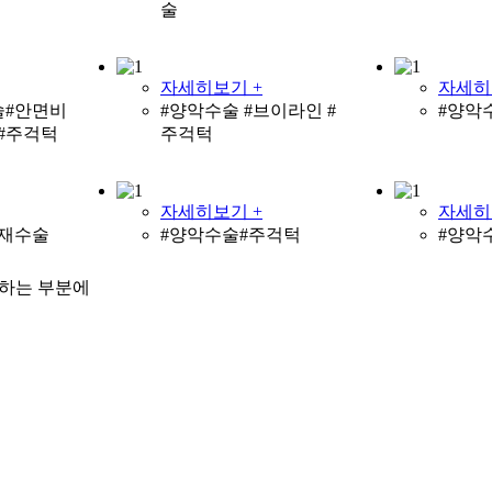
술
자세히보기 +
자세히
술#안면비
#양악수술 #브이라인 #
#양악
#주걱턱
주걱턱
자세히보기 +
자세히
#재수술
#양악수술#주걱턱
#양악
 하는 부분에